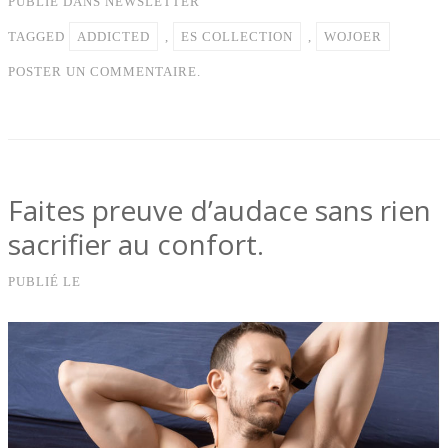
PUBLIÉ DANS
NEWSLETTER
TAGGED
ADDICTED
,
ES COLLECTION
,
WOJOER
POSTER UN COMMENTAIRE.
Faites preuve d’audace sans rien
sacrifier au confort.
PUBLIÉ LE