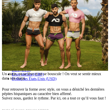
5 produits
Scotch & Soda
10 produits
Speedo
1 produits
Timotéo
995 produits
TOF Paris
110 produits
Tommy Hilfiger
6 produits
Walking Jack
94 produits
WOH
56 produits
Wojoer
Français (French)
English GB (English)
Deutsch (German)
Español (Spanish)
Italiano (Italian)
Franc suisse (CHF)
Euro (EUR)
Un matin, on se lève et on se bouscule ! On veut se sentir mieux
Livre sterling (GBP)
dans son corps.
Dollar des États-Unis (USD)
Pour retrouver la forme avec style, on vous a déniché les dernières
pépites hispaniques au caractère bien affirmé.
Suivez nous, gardez le rythme. Par ici, on a tout ce qu’il vous faut !