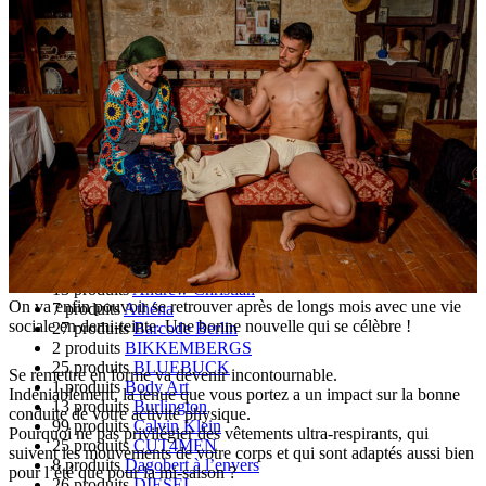
Sous-vêtements fabriqués en France
Chaussettes fabriquées en France
Maillots de bain fabriqués en France
Débardeurs fabriqués en France
T-Shirt fabriqués en France
Tout
6 produits
2(x)ist
1 produits
3G Actualwear
25 produits
Absolu Male
130 produits
AD Fétish
1227 produits
ADDICTED
6 produits
Adidas
1 produits
Alexander COBB
13 produits
Andrew Christian
On va enfin pouvoir se retrouver après de longs mois avec une vie
7 produits
Athéna
sociale en demi-teinte. Une bonne nouvelle qui se célèbre !
27 produits
Barcode Berlin
2 produits
BIKKEMBERGS
25 produits
BLUEBUCK
Se remettre en forme va devenir incontournable.
1 produits
Body Art
Indéniablement, la tenue que vous portez a un impact sur la bonne
13 produits
Burlington
conduite de votre activité physique.
99 produits
Calvin Klein
Pourquoi ne pas privilégier des vêtements ultra-respirants, qui
25 produits
CUT4MEN
suivent les mouvements de votre corps et qui sont adaptés aussi bien
8 produits
Dagobert à l’envers
pour l’été que pour la mi-saison ?
26 produits
DIESEL