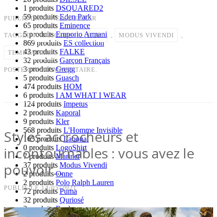
1 produits
DSQUARED2
59 produits
Eden Park
PUBLIÉ DANS
NEWSLETTER
65 produits
Eminence
5 produits
Emporio Armani
TAGGED
ADDICTED
,
HOM
,
MODUS VIVENDI
,
869 produits
ES collection
43 produits
FALKE
TEMPTATION
32 produits
Garçon Français
3 produits
Gregg
POSTER UN COMMENTAIRE.
5 produits
Guasch
474 produits
HOM
6 produits
I AM WHAT I WEAR
124 produits
Impetus
2 produits
Kaporal
9 produits
Kler
568 produits
L'Homme Invisible
Styles accrocheurs et
165 produits
Labonal
0 produits
LogoShirt
incontournables : vous avez le
7 produits
Mariner
pouvoir…
37 produits
Modus Vivendi
2 produits
Onne
2 produits
Polo Ralph Lauren
PUBLIÉ LE
14/05/2021
72 produits
Puma
32 produits
Quriosé
3 produits
Replay