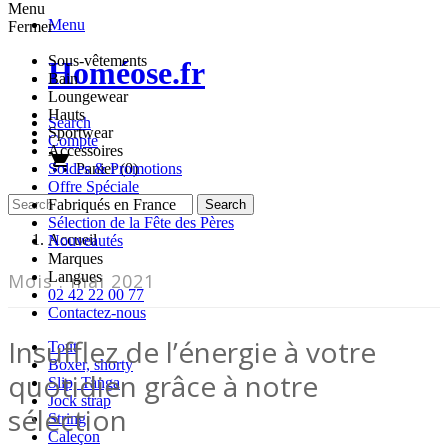
Menu
Menu
Fermer
Sous-vêtements
Homéose.fr
Bain
Loungewear
Hauts
Search
Sportwear
Compte
Accessoires
shopping_cart
Panier
(0)
Soldes & Promotions
Offre Spéciale
Fabriqués en France
Sélection de la Fête des Pères
Accueil
Nouveautés
Marques
Langues
Mois :
mai 2021
02 42 22 00 77
Contactez-nous
Insufflez de l’énergie à votre
Tout
Boxer, shorty
quotidien grâce à notre
Slip, Tanga
Jock strap
sélection
String
Caleçon