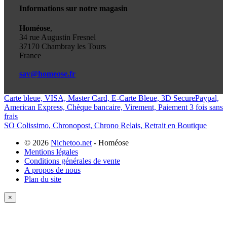
Informations sur notre magasin
Homéose
,
34 rue Augustin Fresnel
37170 Chambray les Tours
France
sav@homeose.fr
Carte bleue, VISA, Master Card, E-Carte Bleue, 3D Secure
Paypal,
American Express, Chèque bancaire, Virement, Paiement 3 fois sans
frais
SO Colissimo, Chronopost, Chrono Relais, Retrait en Boutique
© 2026
Nichetoo.net
- Homéose
Mentions légales
Conditions générales de vente
A propos de nous
Plan du site
×