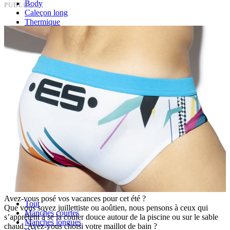
Body
PUBLIÉ LE
Caleçon long
Thermique
Backless
Effet push-up
Lots
Grandes Tailles
Tout
Boxer, shorty de bain
Slip de bain
Accessoire de bain
Short de bain
Tout
Pantalon
Pyjama
Pyjacourt
Peignoir, robe de chambre, kimono
Caleçon
Haut lounge
Avez-vous posé vos vacances pour cet été ?
Tout
Que vous soyez juillettiste ou aoûtien, nous pensons à ceux qui
Manches courtes
s’apprêtent à se la couler douce autour de la piscine ou sur le sable
Manches longues
chaud. Avez-vous choisi votre maillot de bain ?