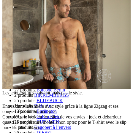
Sous-vêtements fabriqués en France
Chaussettes fabriquées en France
Maillots de bain fabriqués en France
Débardeurs fabriqués en France
T-Shirt fabriqués en France
Tout
6 produits
2(x)ist
1 produits
3G Actualwear
25 produits
Absolu Male
130 produits
AD Fétish
1227 produits
ADDICTED
6 produits
Adidas
1 produits
Alexander COBB
13 produits
Andrew Christian
7 produits
Athéna
27 produits
Barcode Berlin
Les températures baissent mais pas le style.
2 produits
BIKKEMBERGS
25 produits
BLUEBUCK
1 produits
Body Art
Entrez dans la lumière avec style grâce à la ligne Zigzag et ses
13 produits
Burlington
coupes résolument modernes.
99 produits
Calvin Klein
Complétez le look en fonction de vos envies : jock et débardeur
25 produits
CUT4MEN
quand la température monte sinon optez pour le T-shirt avec le slip
8 produits
Dagobert à l’envers
pour les plus frileux.
26 produits
DIESEL