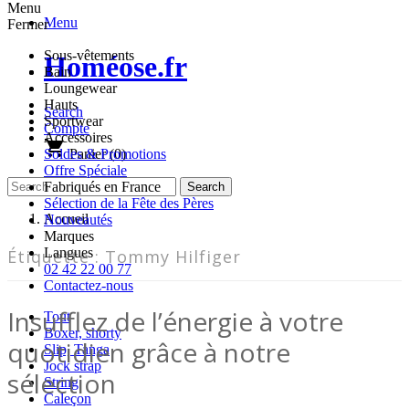
Menu
Menu
Fermer
Sous-vêtements
Homéose.fr
Bain
Loungewear
Hauts
Search
Sportwear
Compte
Accessoires
shopping_cart
Panier
(0)
Soldes & Promotions
Offre Spéciale
Fabriqués en France
Sélection de la Fête des Pères
Accueil
Nouveautés
Marques
Langues
Étiquette :
Tommy Hilfiger
02 42 22 00 77
Contactez-nous
Insufflez de l’énergie à votre
Tout
Boxer, shorty
quotidien grâce à notre
Slip, Tanga
Jock strap
sélection
String
Caleçon