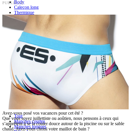
Body
PUBLIÉ LE
Caleçon long
Thermique
Backless
Effet push-up
Lots
Grandes Tailles
Tout
Boxer, shorty de bain
Slip de bain
Accessoire de bain
Short de bain
Tout
Pantalon
Pyjama
Pyjacourt
Peignoir, robe de chambre, kimono
Caleçon
Haut lounge
Avez-vous posé vos vacances pour cet été ?
Tout
Que vous soyez juillettiste ou aoûtien, nous pensons à ceux qui
Manches courtes
s’apprêtent à se la couler douce autour de la piscine ou sur le sable
Manches longues
chaud. Avez-vous choisi votre maillot de bain ?