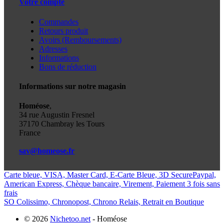
Votre compte
Commandes
Retours produit
Avoirs (Remboursements)
Adresses
Informations
Bons de réduction
Informations sur notre magasin
Homéose
,
34 rue Augustin Fresnel
37170 Chambray les Tours
France
sav@homeose.fr
Carte bleue, VISA, Master Card, E-Carte Bleue, 3D Secure
Paypal,
American Express, Chèque bancaire, Virement, Paiement 3 fois sans
frais
SO Colissimo, Chronopost, Chrono Relais, Retrait en Boutique
© 2026
Nichetoo.net
- Homéose