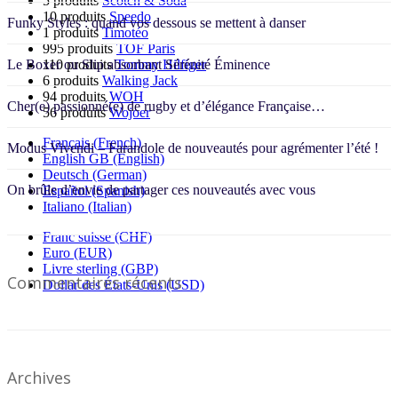
5 produits
Scotch & Soda
10 produits
Speedo
Funky Styles : quand vos dessous se mettent à danser
1 produits
Timotéo
995 produits
TOF Paris
Le Boxer ou Slip absorbant Sérénité Éminence
110 produits
Tommy Hilfiger
6 produits
Walking Jack
94 produits
WOH
Cher(e) passionné(e) de rugby et d’élégance Française…
56 produits
Wojoer
Français (French)
Modus Vivendi – Farandole de nouveautés pour agrémenter l’été !
English GB (English)
Deutsch (German)
On brûle d’envie de partager ces nouveautés avec vous
Español (Spanish)
Italiano (Italian)
Franc suisse (CHF)
Euro (EUR)
Livre sterling (GBP)
Commentaires récents
Dollar des États-Unis (USD)
Archives