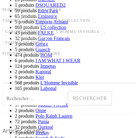
1 produits
DSQUARED2
PUBLIÉ DANS
NEWSLETTER
59 produits
Eden Park
65 produits
Eminence
TAGGED
ADDICTED
,
ES COLLECTION
,
5 produits
Emporio Armani
869 produits
ES collection
GARÇON FRANÇAIS
,
L'HOMME INVISIBLE
,
43 produits
FALKE
32 produits
Garçon Français
TOMMY HILFIGER
3 produits
Gregg
5 produits
Guasch
POSTER UN COMMENTAIRE.
474 produits
HOM
6 produits
I AM WHAT I WEAR
124 produits
Impetus
2 produits
Kaporal
9 produits
Kler
568 produits
L'Homme Invisible
165 produits
Labonal
0 produits
LogoShirt
Rechercher :
7 produits
Mariner
37 produits
Modus Vivendi
2 produits
Onne
2 produits
Polo Ralph Lauren
72 produits
Puma
32 produits
Quriosé
Articles récents
3 produits
Replay