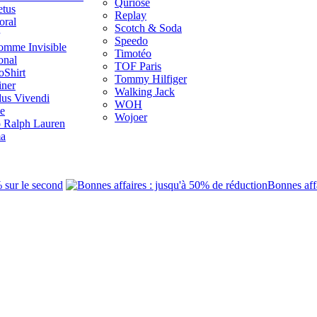
Quriosé
etus
Replay
oral
Scotch & Soda
Speedo
omme Invisible
Timotéo
onal
TOF Paris
oShirt
Tommy Hilfiger
iner
Walking Jack
us Vivendi
WOH
e
Wojoer
o Ralph Lauren
a
% sur le second
Bonnes aff