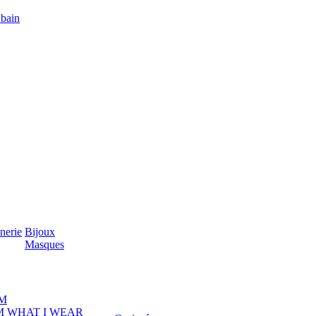
 bain
nerie
Bijoux
Masques
M
M WHAT I WEAR