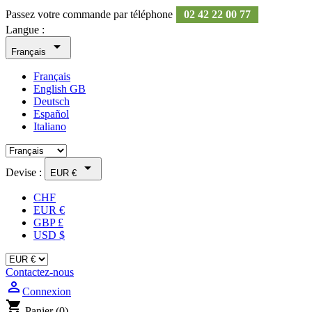
Passez votre commande par téléphone
02 42 22 00 77
Langue :

Français
Français
English GB
Deutsch
Español
Italiano

Devise :
EUR €
CHF
EUR €
GBP £
USD $
Contactez-nous
person_outline
Connexion
shopping_cart
Panier
(0)