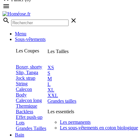

search
clear
Menu
Sous-vêtements
Les Coupes
Les Tailles
Boxer, shorty
XS
Slip, Tanga
S
Jock strap
M
String
L
Caleçon
XL
Body
XXL
Caleçon long
Grandes tailles
Thermique
Backless
Les essentiels
Effet push-up
Les permanents
Lots
Les sous-vêtements en coton biologique
Grandes Tailles
Bain