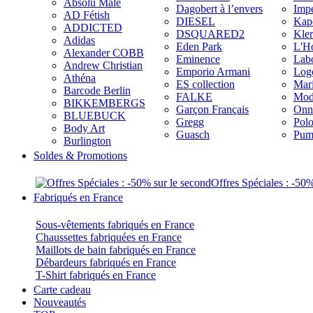
Absolu Male
Dagobert à l’envers
Imp
AD Fétish
DIESEL
Kap
ADDICTED
DSQUARED2
Kler
Adidas
Eden Park
L'H
Alexander COBB
Eminence
Lab
Andrew Christian
Emporio Armani
Log
Athéna
ES collection
Mar
Barcode Berlin
FALKE
Mod
BIKKEMBERGS
Garçon Français
Onn
BLUEBUCK
Gregg
Pol
Body Art
Guasch
Pum
Burlington
Soldes & Promotions
Offres Spéciales : -50
Fabriqués en France
Sous-vêtements fabriqués en France
Chaussettes fabriquées en France
Maillots de bain fabriqués en France
Débardeurs fabriqués en France
T-Shirt fabriqués en France
Carte cadeau
Nouveautés