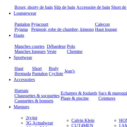
Boxer, shorty de bain
Slip de bain
Accessoire de bain
Short de
Loungewear
Pantalon
Pyjacourt
Caleçon
Pyjama
Peignoir, robe de chambre, kimono
Haut lounge
Hauts
Manches courtes
Débardeur
Polo
Manches longues
Veste
Chemise
Sportwear
Haut
Short
Body
Jean's
Bermuda
Pantalon
Cycliste
Accessoires
Harnais
Echarpes & foulards
Sacs & maroqui
Chaussettes & socquettes
Plage & piscine
Ceintures
Casquettes & bonnets
Marques
2(x)ist
Calvin Klein
HO
3G Actualwear
CUT4MEN
I A