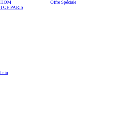
HOM
Offre Spéciale
TOF PARIS
 bain