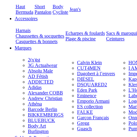
Haut
Short
Body
Jean's
Bermuda
Pantalon
Cycliste
Accessoires
Harnais
Echarpes & foulards
Sacs & maroqui
Chaussettes & socquettes
Plage & piscine
Ceintures
Casquettes & bonnets
Marques
2(x)ist
Calvin Klein
HO
3G Actualwear
CUT4MEN
I A
Absolu Male
Dagobert à l’envers
Imp
AD Fétish
DIESEL
Kap
ADDICTED
DSQUARED2
Kler
Adidas
Eden Park
L'H
Alexander COBB
Eminence
Lab
Andrew Christian
Emporio Armani
Log
Athéna
ES collection
Mar
Barcode Berlin
FALKE
Mod
BIKKEMBERGS
Garçon Français
Onn
BLUEBUCK
Gregg
Pol
Body Art
Guasch
Pum
Burlington