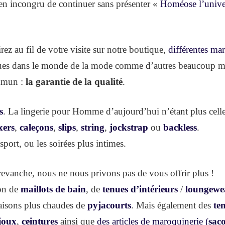
 bien incongru de continuer sans présenter «
Homéose l’unive
z au fil de votre visite sur notre boutique,
différentes ma
nnues dans le monde de la mode comme d’autres beaucoup m
ommun :
la garantie de la qualité
.
s
. La lingerie pour Homme d’aujourd’hui n’étant plus celle
xers
,
caleçons
,
slips
,
string
,
jockstrap
ou
backless
.
port, ou les soirées plus intimes.
 revanche, nous ne nous privons pas de vous offrir plus !
ion de
maillots de bain
, de
tenues d’intérieurs
/
loungewe
saisons plus chaudes de
pyjacourts
. Mais également des
te
joux
,
ceintures
ainsi que
des articles de maroquinerie (
sac