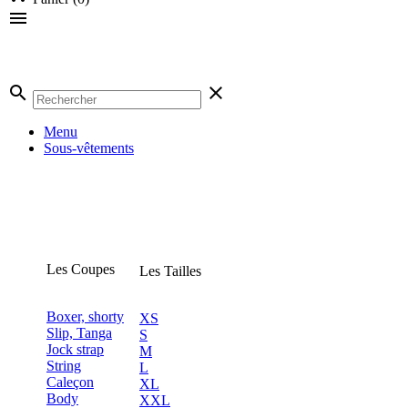

search
clear
Menu
Sous-vêtements
Les Coupes
Les Tailles
Boxer, shorty
XS
Slip, Tanga
S
Jock strap
M
String
L
Caleçon
XL
Body
XXL