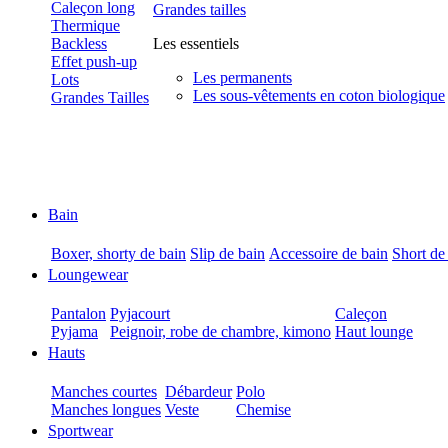
Caleçon long
Grandes tailles
Thermique
Backless
Les essentiels
Effet push-up
Les permanents
Lots
Les sous-vêtements en coton biologique
Grandes Tailles
Bain
Boxer, shorty de bain
Slip de bain
Accessoire de bain
Short de
Loungewear
Pantalon
Pyjacourt
Caleçon
Pyjama
Peignoir, robe de chambre, kimono
Haut lounge
Hauts
Manches courtes
Débardeur
Polo
Manches longues
Veste
Chemise
Sportwear