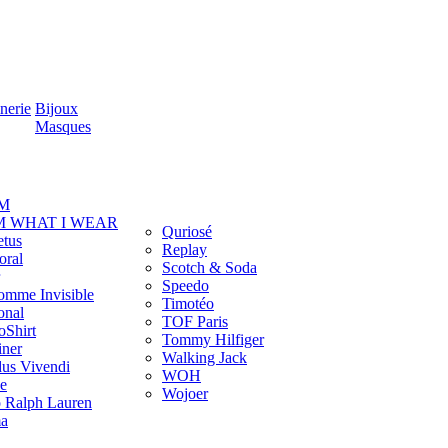
nerie
Bijoux
Masques
M
M WHAT I WEAR
Quriosé
etus
Replay
oral
Scotch & Soda
Speedo
omme Invisible
Timotéo
onal
TOF Paris
oShirt
Tommy Hilfiger
iner
Walking Jack
us Vivendi
WOH
e
Wojoer
o Ralph Lauren
a