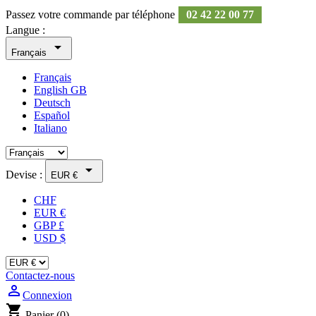
Passez votre commande par téléphone
02 42 22 00 77
Langue :

Français
Français
English GB
Deutsch
Español
Italiano

Devise :
EUR €
CHF
EUR €
GBP £
USD $
Contactez-nous
person_outline
Connexion
shopping_cart
Panier
(0)