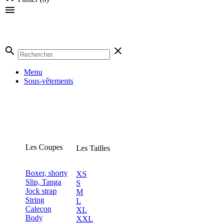

search
clear
Menu
Sous-vêtements
Les Coupes
Les Tailles
Boxer, shorty
XS
Slip, Tanga
S
Jock strap
M
String
L
Caleçon
XL
Body
XXL