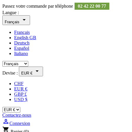
Passez votre commande par téléphone
02 42 22 00 77
Langue :

Français
Français
English GB
Deutsch
Español
Italiano

Devise :
EUR €
CHF
EUR €
GBP £
USD $
Contactez-nous
person_outline
Connexion
shopping_cart
Panier
(0)