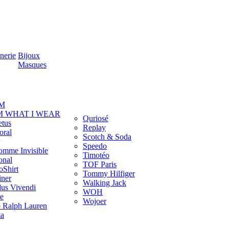
nerie
Bijoux
Masques
M
M WHAT I WEAR
Quriosé
etus
Replay
oral
Scotch & Soda
Speedo
omme Invisible
Timotéo
onal
TOF Paris
oShirt
Tommy Hilfiger
iner
Walking Jack
us Vivendi
WOH
e
Wojoer
o Ralph Lauren
a