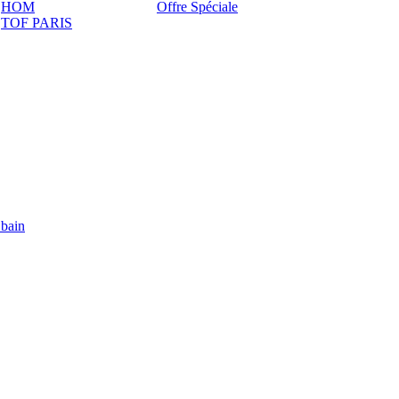
HOM
Offre Spéciale
TOF PARIS
 bain