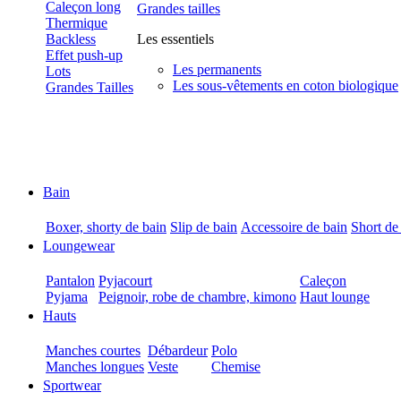
Caleçon long
Grandes tailles
Thermique
Backless
Les essentiels
Effet push-up
Les permanents
Lots
Les sous-vêtements en coton biologique
Grandes Tailles
Bain
Boxer, shorty de bain
Slip de bain
Accessoire de bain
Short de
Loungewear
Pantalon
Pyjacourt
Caleçon
Pyjama
Peignoir, robe de chambre, kimono
Haut lounge
Hauts
Manches courtes
Débardeur
Polo
Manches longues
Veste
Chemise
Sportwear