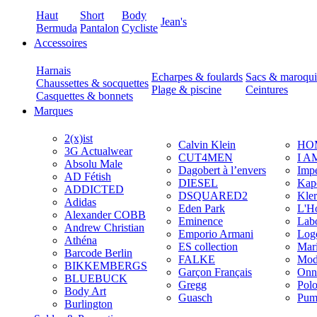
Haut
Short
Body
Jean's
Bermuda
Pantalon
Cycliste
Accessoires
Harnais
Echarpes & foulards
Sacs & maroqui
Chaussettes & socquettes
Plage & piscine
Ceintures
Casquettes & bonnets
Marques
2(x)ist
Calvin Klein
HO
3G Actualwear
CUT4MEN
I A
Absolu Male
Dagobert à l’envers
Imp
AD Fétish
DIESEL
Kap
ADDICTED
DSQUARED2
Kler
Adidas
Eden Park
L'H
Alexander COBB
Eminence
Lab
Andrew Christian
Emporio Armani
Log
Athéna
ES collection
Mar
Barcode Berlin
FALKE
Mod
BIKKEMBERGS
Garçon Français
Onn
BLUEBUCK
Gregg
Pol
Body Art
Guasch
Pum
Burlington