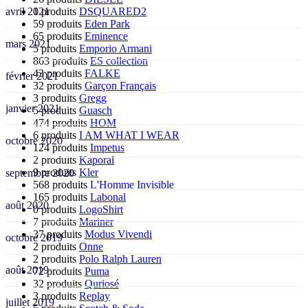
avril 2021
1 produits
DSQUARED2
59 produits
Eden Park
65 produits
Eminence
mars 2021
5 produits
Emporio Armani
863 produits
ES collection
43 produits
FALKE
février 2021
32 produits
Garçon Français
3 produits
Gregg
janvier 2021
5 produits
Guasch
474 produits
HOM
6 produits
I AM WHAT I WEAR
octobre 2020
124 produits
Impetus
2 produits
Kaporal
9 produits
Kler
septembre 2020
568 produits
L'Homme Invisible
165 produits
Labonal
août 2020
0 produits
LogoShirt
7 produits
Mariner
37 produits
Modus Vivendi
octobre 2019
2 produits
Onne
2 produits
Polo Ralph Lauren
août 2019
72 produits
Puma
32 produits
Quriosé
3 produits
Replay
juillet 2019