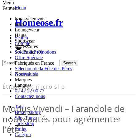
Menu
Menu
Fermer
Sous-vêtements
Homéose.fr
Bain
Loungewear
Hauts
Search
Sportwear
Compte
Accessoires
shopping_cart
Panier
(0)
Soldes & Promotions
Offre Spéciale
Fabriqués en France
Sélection de la Fête des Pères
Accueil
Nouveautés
Marques
Langues
Étiquette :
micro slip
02 42 22 00 77
Contactez-nous
Modus Vivendi – Farandole de
Tout
Boxer, shorty
nouveautés pour agrémenter
Slip, Tanga
Jock strap
l’été !
String
Caleçon