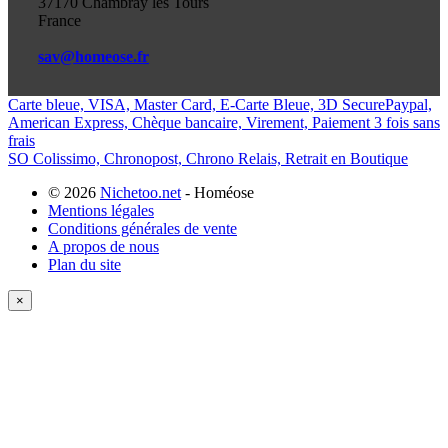
37170 Chambray les Tours
France
sav@homeose.fr
Carte bleue, VISA, Master Card, E-Carte Bleue, 3D Secure
Paypal,
American Express, Chèque bancaire, Virement, Paiement 3 fois sans
frais
SO Colissimo, Chronopost, Chrono Relais, Retrait en Boutique
© 2026
Nichetoo.net
- Homéose
Mentions légales
Conditions générales de vente
A propos de nous
Plan du site
×