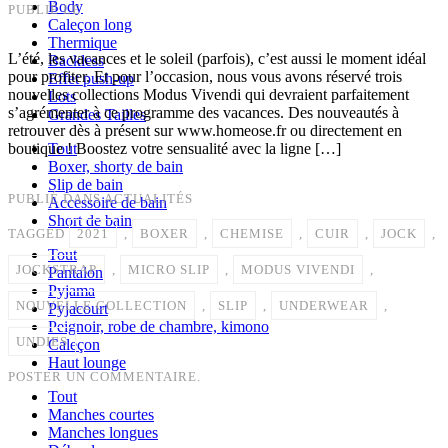
Body
PUBLIÉ LE
Caleçon long
Thermique
L’été, les vacances et le soleil (parfois), c’est aussi le moment idéal
Backless
pour profiter. Et pour l’occasion, nous vous avons réservé trois
Effet push-up
nouvelles collections Modus Vivendi qui devraient parfaitement
Lots
s’agrémenter à ce programme des vacances. Des nouveautés à
Grandes Tailles
retrouver dès à présent sur www.homeose.fr ou directement en
boutique ! Boostez votre sensualité avec la ligne […]
Tout
Boxer, shorty de bain
Slip de bain
PUBLIÉ DANS
ACTUALITÉS
Accessoire de bain
Short de bain
TAGGED
2021
,
BOXER
,
CHEMISE
,
CUIR
,
JOCK
,
Tout
JOCKSTRAP
,
MICRO SLIP
,
MODUS VIVENDI
,
Pantalon
Pyjama
NOUVELLE COLLECTION
,
SLIP
,
UNDERWEAR
,
Pyjacourt
Peignoir, robe de chambre, kimono
UNDIES
Caleçon
Haut lounge
POSTER UN COMMENTAIRE.
Tout
Manches courtes
Manches longues