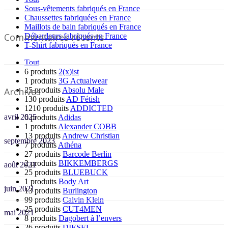
Sous-vêtements fabriqués en France
Chaussettes fabriquées en France
Maillots de bain fabriqués en France
Commentaires récents
Débardeurs fabriqués en France
T-Shirt fabriqués en France
Tout
6 produits
2(x)ist
1 produits
3G Actualwear
Archives
25 produits
Absolu Male
130 produits
AD Fétish
1210 produits
ADDICTED
avril 2025
6 produits
Adidas
1 produits
Alexander COBB
13 produits
Andrew Christian
septembre 2023
7 produits
Athéna
27 produits
Barcode Berlin
2 produits
BIKKEMBERGS
août 2021
25 produits
BLUEBUCK
1 produits
Body Art
juin 2021
13 produits
Burlington
99 produits
Calvin Klein
25 produits
CUT4MEN
mai 2021
8 produits
Dagobert à l’envers
26 produits
DIESEL