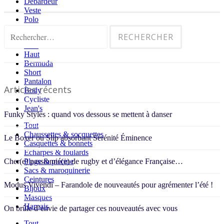
Débardeur
Veste
Polo
Chemise
Rechercher :
Tout
Haut
Bermuda
Short
Pantalon
Articles récents
Body
Cycliste
Jean's
Funky Styles : quand vos dessous se mettent à danser
Tout
Chaussettes & socquettes
Le Boxer ou Slip absorbant Sérénité Éminence
Casquettes & bonnets
Echarpes & foulards
Cher(e) passionné(e) de rugby et d’élégance Française…
Plage & piscine
Sacs & maroquinerie
Ceintures
Modus Vivendi – Farandole de nouveautés pour agrémenter l’été !
Bijoux
Masques
Harnais
On brûle d’envie de partager ces nouveautés avec vous
Tout