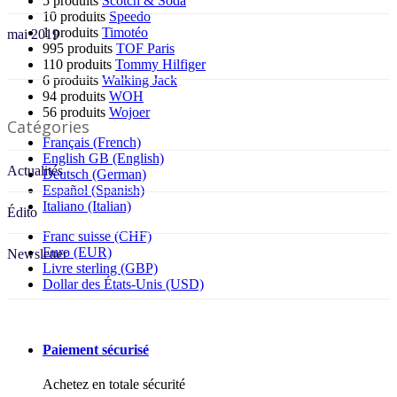
5 produits
Scotch & Soda
10 produits
Speedo
1 produits
Timotéo
mai 2019
995 produits
TOF Paris
110 produits
Tommy Hilfiger
6 produits
Walking Jack
94 produits
WOH
56 produits
Wojoer
Catégories
Français (French)
English GB (English)
Actualités
Deutsch (German)
Español (Spanish)
Italiano (Italian)
Édito
Franc suisse (CHF)
Euro (EUR)
Newsletter
Livre sterling (GBP)
Dollar des États-Unis (USD)
Paiement sécurisé
Achetez en totale sécurité