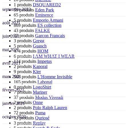
1 produits
DSQUARED2
septembre 2023
59 produits
Eden Park
65 produits
Eminence
5 produits
Emporio Armani
août 2021
869 produits
ES collection
43 produits
FALKE
32 produits
Garçon Français
juin 2021
3 produits
Gregg
5 produits
Guasch
mai 2021
474 produits
HOM
6 produits
I AM WHAT I WEAR
124 produits
Impetus
avril 2021
2 produits
Kaporal
9 produits
Kler
mars 2021
568 produits
L'Homme Invisible
165 produits
Labonal
0 produits
LogoShirt
février 2021
7 produits
Mariner
37 produits
Modus Vivendi
2 produits
Onne
janvier 2021
2 produits
Polo Ralph Lauren
72 produits
Puma
octobre 2020
32 produits
Quriosé
3 produits
Replay