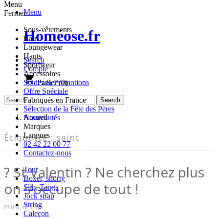
Menu
Menu
Fermer
Sous-vêtements
Homéose.fr
Bain
Loungewear
Hauts
Search
Sportwear
Compte
Accessoires
shopping_cart
Panier
(0)
Soldes & Promotions
Offre Spéciale
Fabriqués en France
Sélection de la Fête des Pères
Accueil
Nouveautés
Marques
Langues
Étiquette :
saint
02 42 22 00 77
Contactez-nous
? St Valentin ? Ne cherchez plus
Tout
Boxer, shorty
on s’occupe de tout !
Slip, Tanga
Jock strap
String
PUBLIÉ LE
Caleçon