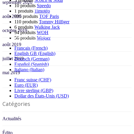
5 produits
Scotch & Soda
septembre 2020
10 produits
Speedo
1 produits
Timotéo
août 2020
995 produits
TOF Paris
110 produits
Tommy Hilfiger
6 produits
Walking Jack
octobre 2019
94 produits
WOH
56 produits
Wojoer
août 2019
Français (French)
English GB (English)
juillet 2019
Deutsch (German)
Español (Spanish)
Italiano (Italian)
mai 2019
Franc suisse (CHF)
Euro (EUR)
Livre sterling (GBP)
Dollar des États-Unis (USD)
Catégories
Actualités
Édito