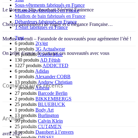
Sous-vêtements fabriqués en France
Le Boxer ou Slip absorbant Sérénité Éminence
Chaussettes fabriquées en France
Maillots de bain fabriqués en France
Débardeurs fabriqués en France
Cher(e) passionné(e) de rugby et d’élégance Française…
T-Shirt fabriqués en France
Tout
Modus Vivendi – Farandole de nouveautés pour agrémenter l’été !
6 produits
2(x)ist
1 produits
3G Actualwear
On brûle d’envie de partager ces nouveautés avec vous
25 produits
Absolu Male
130 produits
AD Fétish
1227 produits
ADDICTED
6 produits
Adidas
1 produits
Alexander COBB
13 produits
Andrew Christian
Commentaires récents
7 produits
Athéna
27 produits
Barcode Berlin
2 produits
BIKKEMBERGS
25 produits
BLUEBUCK
1 produits
Body Art
13 produits
Burlington
Archives
99 produits
Calvin Klein
25 produits
CUT4MEN
8 produits
Dagobert à l’envers
avril 2025
26 produits
DIESEL