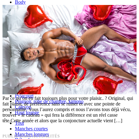
Body
Caleçon long
Thermique
Backless
Effet push-up
Lots
Grandes Tailles
Tout
Boxer, shorty de bain
Slip de bain
Accessoire de bain
Short de bain
Tout
Pantalon
Pyjama
Pyjacourt
Par ce qu’on en fait toujours plus pour votre plaisir.. ? Original, qui
Peignoir, robe de chambre, kimono
fait plaisir, de préférence sans se ruiner et avec une pointe de
Caleçon
personnalité. Vous l’aurez compris et nous l’avons tous déjà vécu,
Haut lounge
trouver « le cadeau » qui fera la différence est un réel casse
tête.Cette année et alors que la conjoncture actuelle vient […]
Tout
Manches courtes
Manches longues
PUBLIÉ DANS
ACTUALITÉS