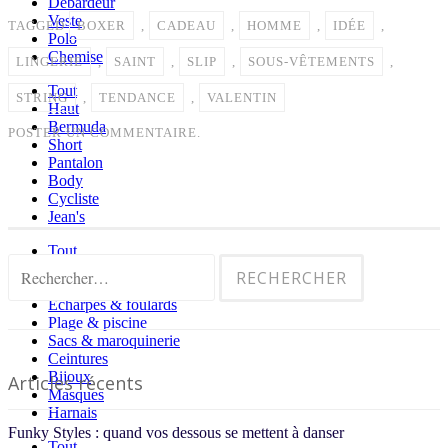
Débardeur
Veste
TAGGED
BOXER
,
CADEAU
,
HOMME
,
IDÉE
,
Polo
Chemise
LINGERIE
,
SAINT
,
SLIP
,
SOUS-VÊTEMENTS
,
Tout
STRING
,
TENDANCE
,
VALENTIN
Haut
Bermuda
POSTER UN COMMENTAIRE.
Short
Pantalon
Body
Cycliste
Jean's
Tout
Chaussettes & socquettes
Rechercher :
Casquettes & bonnets
Echarpes & foulards
Plage & piscine
Sacs & maroquinerie
Ceintures
Bijoux
Articles récents
Masques
Harnais
Funky Styles : quand vos dessous se mettent à danser
Tout