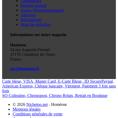
Commandes
Retours produit
Avoirs (Remboursements)
Adresses
Informations
Bons de réduction
Informations sur notre magasin
Homéose
,
34 rue Augustin Fresnel
37170 Chambray les Tours
France
sav@homeose.fr
Carte bleue, VISA, Master Card, E-Carte Bleue, 3D Secure
Paypal,
American Express, Chèque bancaire, Virement, Paiement 3 fois sans
frais
SO Colissimo, Chronopost, Chrono Relais, Retrait en Boutique
© 2026
Nichetoo.net
- Homéose
Mentions légales
Conditions générales de vente