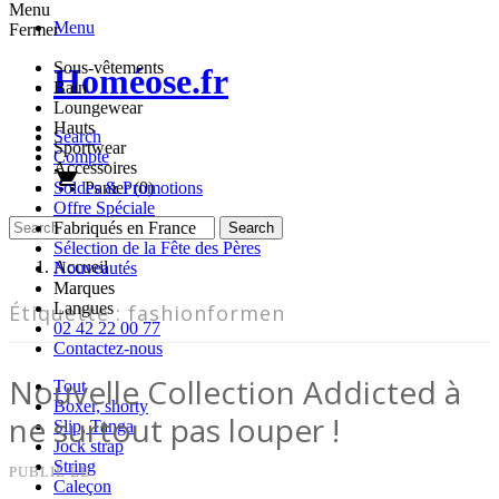
Menu
Menu
Fermer
Sous-vêtements
Homéose.fr
Bain
Loungewear
Hauts
Search
Sportwear
Compte
Accessoires
shopping_cart
Panier
(0)
Soldes & Promotions
Offre Spéciale
Fabriqués en France
Sélection de la Fête des Pères
Accueil
Nouveautés
Marques
Langues
Étiquette :
fashionformen
02 42 22 00 77
Contactez-nous
Nouvelle Collection Addicted à
Tout
Boxer, shorty
ne surtout pas louper !
Slip, Tanga
Jock strap
String
PUBLIÉ LE
Caleçon