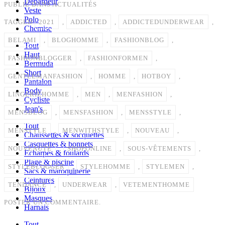
Débardeur
PUBLIÉ DANS
ACTUALITÉS
Veste
Polo
TAGGED
2021
,
ADDICTED
,
ADDICTEDUNDERWEAR
,
Chemise
BELAMI
,
BLOGHOMME
,
FASHIONBLOG
,
Tout
Haut
FASHIONBLOGGER
,
FASHIONFORMEN
,
Bermuda
Short
GENTLEMANFASHION
,
HOMME
,
HOTBOY
,
Pantalon
Body
LINGERIEHOMME
,
MEN
,
MENFASHION
,
Cycliste
Jean's
MENSBLOG
,
MENSFASHION
,
MENSSTYLE
,
Tout
MENSTYLE
,
MENWITHSTYLE
,
NOUVEAU
,
Chaussettes & socquettes
Casquettes & bonnets
NOUVEAUTÉ
,
SHOPONLINE
,
SOUS-VÊTEMENTS
,
Echarpes & foulards
Plage & piscine
STYLEBLOGGER
,
STYLEHOMME
,
STYLEMEN
,
Sacs & maroquinerie
Ceintures
TENDANCE
,
UNDERWEAR
,
VETEMENTHOMME
Bijoux
Masques
POSTER UN COMMENTAIRE.
Harnais
Tout