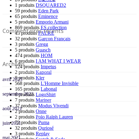
1 produits
DSQUARED2
59 produits
Eden Park
65 produits
Eminence
5 produits
Emporio Armani
869 produits
ES collection
Commentaires récents
43 produits
FALKE
32 produits
Garçon Français
3 produits
Gregg
5 produits
Guasch
474 produits
HOM
6 produits
I AM WHAT I WEAR
Archives
124 produits
Impetus
2 produits
Kaporal
9 produits
Kler
avril 2025
568 produits
L'Homme Invisible
165 produits
Labonal
septembre 2023
0 produits
LogoShirt
7 produits
Mariner
37 produits
Modus Vivendi
août 2021
2 produits
Onne
2 produits
Polo Ralph Lauren
72 produits
Puma
juin 2021
32 produits
Quriosé
3 produits
Replay
mai 2021