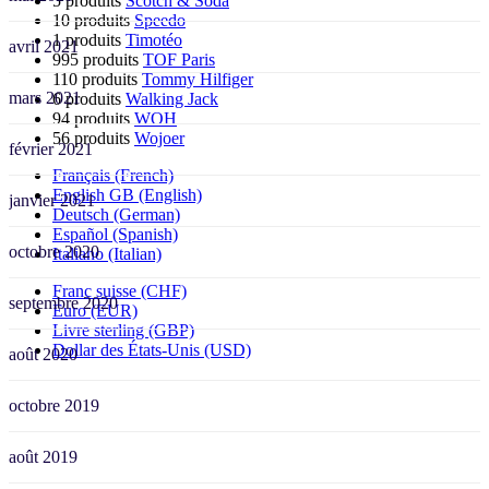
5 produits
Scotch & Soda
10 produits
Speedo
1 produits
Timotéo
avril 2021
995 produits
TOF Paris
110 produits
Tommy Hilfiger
mars 2021
6 produits
Walking Jack
94 produits
WOH
56 produits
Wojoer
février 2021
Français (French)
English GB (English)
janvier 2021
Deutsch (German)
Español (Spanish)
octobre 2020
Italiano (Italian)
Franc suisse (CHF)
septembre 2020
Euro (EUR)
Livre sterling (GBP)
Dollar des États-Unis (USD)
août 2020
octobre 2019
août 2019