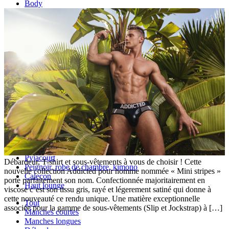
Body
Caleçon long
Thermique
Backless
Effet push-up
Lots
Grandes Tailles
Tout
Boxer, shorty de bain
Slip de bain
Accessoire de bain
Short de bain
Tout
Pantalon
Pyjama
Pyjacourt
Débardeur, T-shirt et sous-vêtements à vous de choisir ! Cette
Peignoir, robe de chambre, kimono
nouvelle collection Addicted pour homme nommée « Mini stripes »
Caleçon
porte parfaitement son nom. Confectionnée majoritairement en
Haut lounge
viscose c’est son tissu gris, rayé et légerement satiné qui donne à
cette nouveauté ce rendu unique. Une matière exceptionnelle
Tout
associée pour la gamme de sous-vêtements (Slip et Jockstrap) à […]
Manches courtes
Manches longues