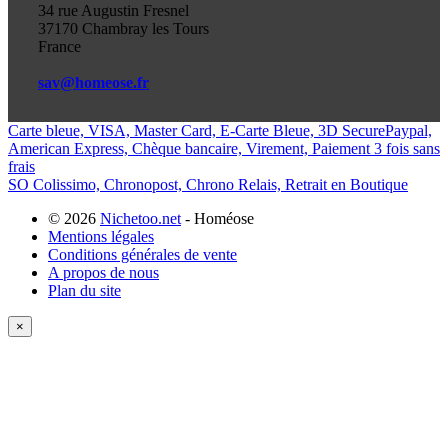
34 rue Augustin Fresnel
37170 Chambray les Tours
France
sav@homeose.fr
Carte bleue, VISA, Master Card, E-Carte Bleue, 3D Secure
Paypal,
American Express, Chèque bancaire, Virement, Paiement 3 fois sans
frais
SO Colissimo, Chronopost, Chrono Relais, Retrait en Boutique
© 2026
Nichetoo.net
- Homéose
Mentions légales
Conditions générales de vente
A propos de nous
Plan du site
×