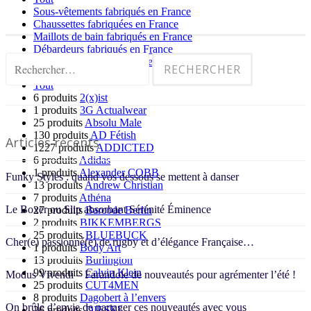
Sous-vêtements fabriqués en France
Chaussettes fabriquées en France
Maillots de bain fabriqués en France
Débardeurs fabriqués en France
T-Shirt fabriqués en France
Rechercher :
Tout
6 produits
2(x)ist
1 produits
3G Actualwear
25 produits
Absolu Male
130 produits
AD Fétish
Articles récents
1227 produits
ADDICTED
6 produits
Adidas
1 produits
Alexander COBB
Funky Styles : quand vos dessous se mettent à danser
13 produits
Andrew Christian
7 produits
Athéna
Le Boxer ou Slip absorbant Sérénité Éminence
27 produits
Barcode Berlin
2 produits
BIKKEMBERGS
25 produits
BLUEBUCK
Cher(e) passionné(e) de rugby et d’élégance Française…
1 produits
Body Art
13 produits
Burlington
99 produits
Calvin Klein
Modus Vivendi – Farandole de nouveautés pour agrémenter l’été !
25 produits
CUT4MEN
8 produits
Dagobert à l’envers
On brûle d’envie de partager ces nouveautés avec vous
26 produits
DIESEL