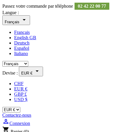
Passez votre commande par téléphone
02 42 22 00 77
Langue :

Français
Français
English GB
Deutsch
Español
Italiano

Devise :
EUR €
CHF
EUR €
GBP £
USD $
Contactez-nous
person_outline
Connexion
shopping_cart
Panier
(0)