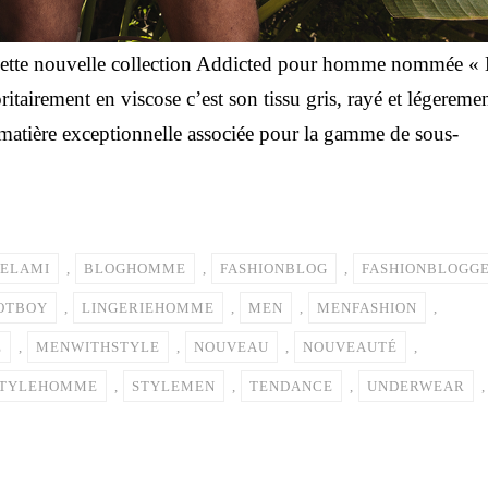
! Cette nouvelle collection Addicted pour homme nommée «
tairement en viscose c’est son tissu gris, rayé et légereme
matière exceptionnelle associée pour la gamme de sous-
ELAMI
,
BLOGHOMME
,
FASHIONBLOG
,
FASHIONBLOGG
OTBOY
,
LINGERIEHOMME
,
MEN
,
MENFASHION
,
E
,
MENWITHSTYLE
,
NOUVEAU
,
NOUVEAUTÉ
,
TYLEHOMME
,
STYLEMEN
,
TENDANCE
,
UNDERWEAR
,