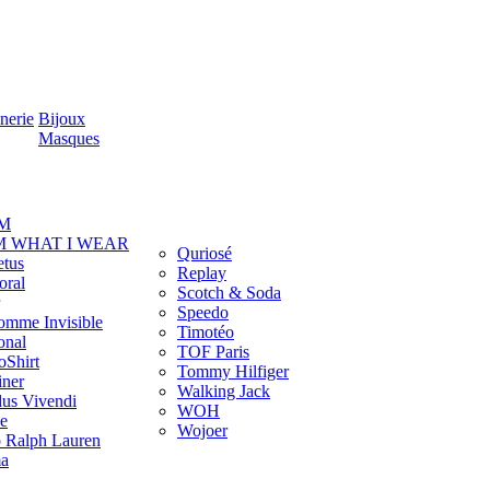
nerie
Bijoux
Masques
M
M WHAT I WEAR
Quriosé
etus
Replay
oral
Scotch & Soda
Speedo
omme Invisible
Timotéo
onal
TOF Paris
oShirt
Tommy Hilfiger
iner
Walking Jack
us Vivendi
WOH
e
Wojoer
o Ralph Lauren
a