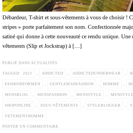
Débardeur, T-shirt et sous-vêtements à vous de choisir 
stripes » porte parfaitement son nom. Confectionnée majori
satiné qui donne à cette nouveauté ce rendu unique. Une 
vêtements (Slip et Jockstrap) à […]
PUBLIÉ DANS
ACTUALITÉS
TAGGED
2021
,
ADDICTED
,
ADDICTEDUNDERWEAR
,
B
FASHIONFORMEN
,
GENTLEMANFASHION
,
HOMME
,
H
MENSBLOG
,
MENSFASHION
,
MENSSTYLE
,
MENSTYL
SHOPONLINE
,
SOUS-VÊTEMENTS
,
STYLEBLOGGER
,
S
VETEMENTHOMME
POSTER UN COMMENTAIRE.