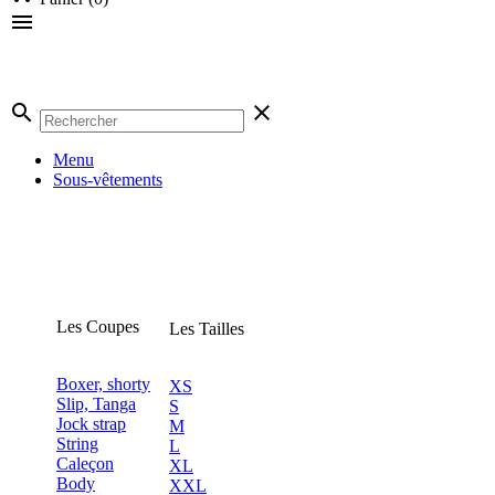

search
clear
Menu
Sous-vêtements
Les Coupes
Les Tailles
Boxer, shorty
XS
Slip, Tanga
S
Jock strap
M
String
L
Caleçon
XL
Body
XXL