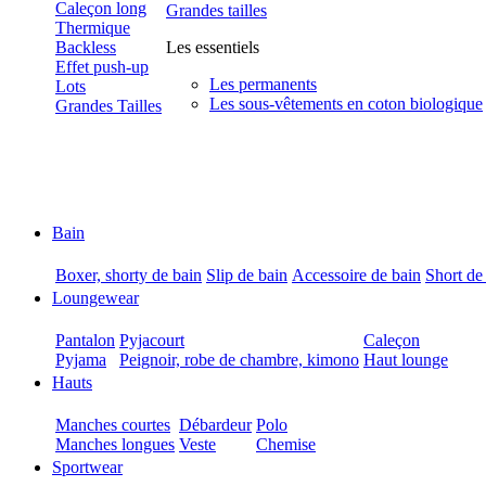
Caleçon long
Grandes tailles
Thermique
Backless
Les essentiels
Effet push-up
Les permanents
Lots
Les sous-vêtements en coton biologique
Grandes Tailles
Bain
Boxer, shorty de bain
Slip de bain
Accessoire de bain
Short de
Loungewear
Pantalon
Pyjacourt
Caleçon
Pyjama
Peignoir, robe de chambre, kimono
Haut lounge
Hauts
Manches courtes
Débardeur
Polo
Manches longues
Veste
Chemise
Sportwear