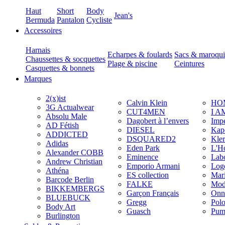
Haut
Short
Body
Jean's
Bermuda
Pantalon
Cycliste
Accessoires
Harnais
Echarpes & foulards
Sacs & maroqui
Chaussettes & socquettes
Plage & piscine
Ceintures
Casquettes & bonnets
Marques
2(x)ist
Calvin Klein
HO
3G Actualwear
CUT4MEN
I A
Absolu Male
Dagobert à l’envers
Imp
AD Fétish
DIESEL
Kap
ADDICTED
DSQUARED2
Kler
Adidas
Eden Park
L'H
Alexander COBB
Eminence
Lab
Andrew Christian
Emporio Armani
Log
Athéna
ES collection
Mar
Barcode Berlin
FALKE
Mod
BIKKEMBERGS
Garçon Français
Onn
BLUEBUCK
Gregg
Pol
Body Art
Guasch
Pum
Burlington