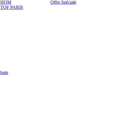
HOM
Offre Spéciale
TOF PARIS
 bain